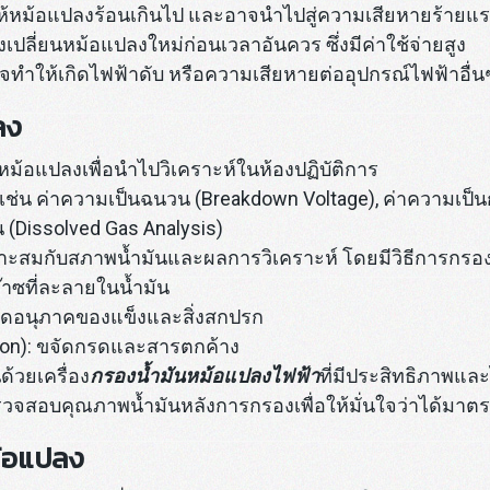
้หม้อแปลงร้อนเกินไป และอาจนำไปสู่ความเสียหายร้ายแร
ปลี่ยนหม้อแปลงใหม่ก่อนเวลาอันควร ซึ่งมีค่าใช้จ่ายสูง
อาจทำให้เกิดไฟฟ้าดับ หรือความเสียหายต่ออุปกรณ์ไฟฟ้าอื่
ลง
ากหม้อแปลงเพื่อนำไปวิเคราะห์ในห้องปฏิบัติการ
เช่น ค่าความเป็นฉนวน (Breakdown Voltage), ค่าความเป็นก
 (Dissolved Gas Analysis)
่เหมาะสมกับสภาพน้ำมันและผลการวิเคราะห์ โดยมีวิธีการกร
๊าซที่ละลายในน้ำมัน
จัดอนุภาคของแข็งและสิ่งสกปรก
ation): ขจัดกรดและสารตกค้าง
้วยเครื่อง
กรองน้ำมันหม้อแปลงไฟฟ้า
ที่มีประสิทธิภาพแ
วจสอบคุณภาพน้ำมันหลังการกรองเพื่อให้มั่นใจว่าได้มา
ม้อแปลง