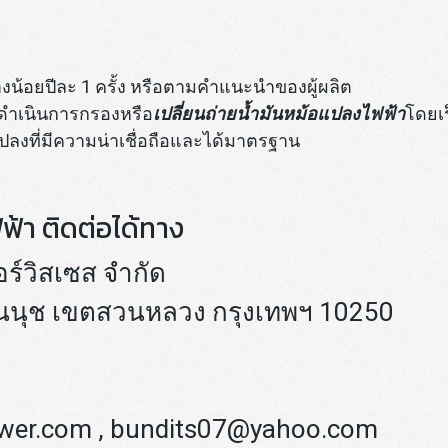
้อยปีละ 1 ครั้ง หรือตามคำแนะนำของผู้ผลิต
รดำเนินการกรองหรือ
เปลี่ยนถ่ายน้ำมันหม้อแปลงไฟฟ้า
โดยเร
ปลงที่มีความน่าเชื่อถือและได้มาตรฐาน
้า ติดต่อได้ทาง
อร์วิสเซส จำกัด
นนุช เขตสวนหลวง กรุงเทพฯ 10250
er.com , bundits07@yahoo.com