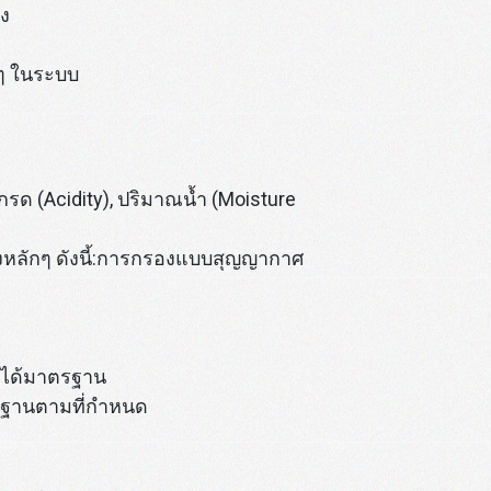
ง
นๆ ในระบบ
รด (Acidity), ปริมาณน้ำ (Moisture
องหลักๆ ดังนี้:การกรองแบบสุญญากาศ
ละได้มาตรฐาน
ตรฐานตามที่กำหนด