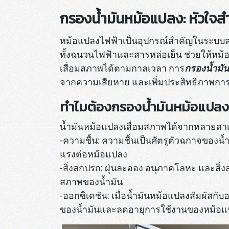
กรองน้ำมันหม้อแปลง: หัวใจส
หม้อแปลงไฟฟ้าเป็นอุปกรณ์สำคัญในระบบส่ง
ทั้งฉนวนไฟฟ้าและสารหล่อเย็น ช่วยให้หม
เสื่อมสภาพได้ตามกาลเวลา การ
กรองน้ำมั
จากความเสียหาย และเพิ่มประสิทธิภาพ
ทำไมต้องกรองน้ำมันหม้อแปล
น้ำมันหม้อแปลงเสื่อมสภาพได้จากหลายสาเหต
-ความชื้น: ความชื้นเป็นศัตรูตัวฉกาจขอ
แรงต่อหม้อแปลง
-สิ่งสกปรก: ฝุ่นละออง อนุภาคโลหะ และสิ
สภาพของน้ำมัน
-ออกซิเดชัน: เมื่อน้ำมันหม้อแปลงสัมผัสก
ของน้ำมันและลดอายุการใช้งานของหม้อแ